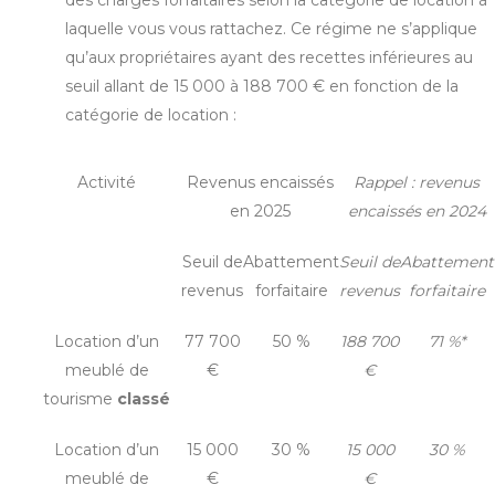
laquelle vous vous rattachez. Ce régime ne s’applique
qu’aux propriétaires ayant des recettes inférieures au
seuil allant de 15 000 à 188 700 € en fonction de la
catégorie de location :
Activité
Revenus encaissés
Rappel : revenus
en 2025
encaissés en 2024
Seuil de
Abattement
Seuil de
Abattement
revenus
forfaitaire
revenus
forfaitaire
Location d’un
77 700
50 %
188 700
71 %*
meublé de
€
€
tourisme
classé
Location d’un
15 000
30 %
15 000
30 %
meublé de
€
€