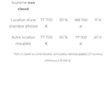
tourisme
non
classé
Location d’une
77 700
50 %
188 700
71 %
chambre d’hôtes
€
€
Autre location
77 700
50 %
77 700
50 %
meublée
€
€
* 92% si classé en zone tendue (simulateur
service-public
) ET revenus
inférieurs à 15 000 €