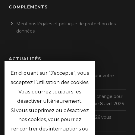
COMPLÉMENTS
Mentions légales et politique de protection des
données
ACTUALITÉS
En cliquant sur ”J’accepte”, vous
Impôts 2026 : qu’est-ce qui change pour votre
acceptez l’utilisation des cookies.
déclaration de revenus ?
11 mai 2026
Vous pourrez toujours les
MaPrimeRénov’ est de retour : ce qui change pour
désactiver ultérieurement.
votre projet de rénovation énergétique
8 avril 2026
Si vous supprimez ou désactivez
Enfin votée, la loi de finances pour 2026 vous
nos cookies, vous pourriez
impacte-t-elle ?
10 mars 2026
rencontrer des interruptions ou