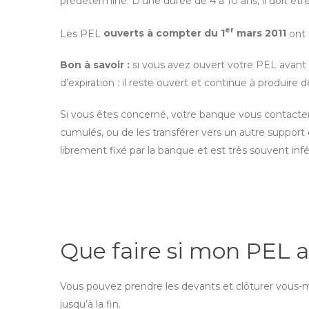
prédéterminé. D’une durée de 4 à 10 ans, il doit êtr
er
Les PEL
ouverts à compter du 1
mars 2011
ont 
Bon à savoir :
si vous avez ouvert votre PEL avant 
d’expiration : il reste ouvert et continue à produire 
Si vous êtes concerné, votre banque vous contactera 
cumulés, ou de les transférer vers un autre support 
librement fixé par la banque et est très souvent infé
Que faire si mon PEL ar
Vous pouvez prendre les devants et clôturer vous-
jusqu’à la fin.