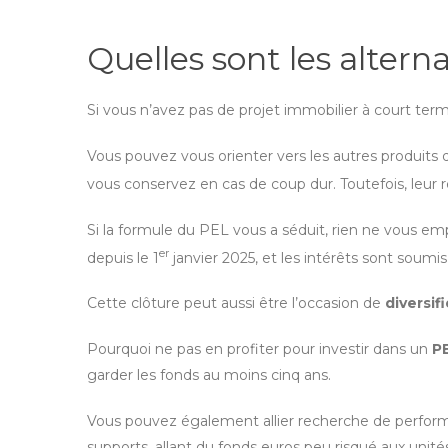
Quelles sont les alter
Si vous n’avez pas de projet immobilier à court term
Vous pouvez vous orienter vers les autres produits 
vous conservez en cas de coup dur. Toutefois, leur
Si la formule du PEL vous a séduit, rien ne vous em
er
depuis le 1
janvier 2025, et les intérêts sont soumis
Cette clôture peut aussi être l’occasion de
diversif
Pourquoi ne pas en profiter pour investir dans un
P
garder les fonds au moins cinq ans.
Vous pouvez également allier recherche de performa
supports, allant du fonds euros peu risqué aux unit