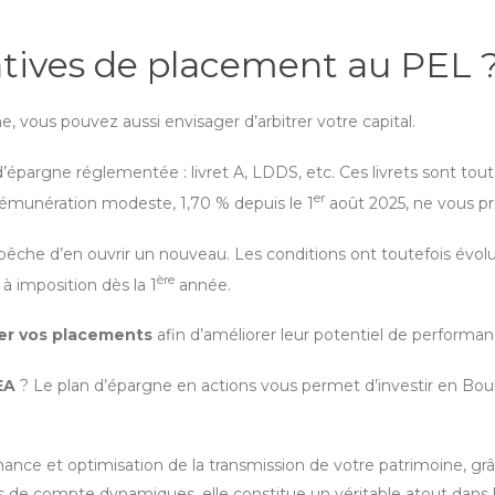
natives de placement au PEL 
e, vous pouvez aussi envisager d’arbitrer votre capital.
d’épargne réglementée : livret A, LDDS, etc. Ces livrets sont to
er
 rémunération modeste, 1,70 % depuis le 1
août 2025, ne vous pro
pêche d’en ouvrir un nouveau. Les conditions ont toutefois évolué
ère
 à imposition dès la 1
année.
ier vos placements
afin d’améliorer leur potentiel de performan
EA
? Le plan d’épargne en actions vous permet d’investir en Bour
nce et optimisation de la transmission de votre patrimoine, gr
és de compte dynamiques, elle constitue un véritable atout dans 