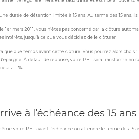
e alimenté régulièrement et le taux d’intérêt est fixé à l’ouvertu
une durée de détention limitée à 15 ans. Au terme des 15 ans, il
le 1er mars 2011, vous n’êtes pas concerné par la clôture automa
des intérêts, jusqu’à ce que vous décidiez de le clôturer.
quelque temps avant cette clôture. Vous pourrez alors choisir de r
d’épargne. À défaut de réponse, votre PEL sera transformé en com
rieur à 1 %.
rive à l’échéance des 15 ans
même votre PEL avant l’échéance ou attendre le terme des 15 a