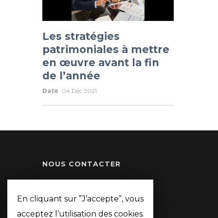
Les stratégies
patrimoniales à mettre
en œuvre avant la fin
de l’année
Date
04 Déc 2021
NOUS CONTACTER
05 47 92 52 73
En cliquant sur ”J’accepte”, vous
contact.aic@aicpatrimoine.fr
acceptez l’utilisation des cookies.